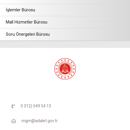
İşlemler Bürosu
Malî Hizmetler Bürosu
Soru Önergeleri Bürosu
0 312) 549 54 13
mgm@adalet.gov.tr